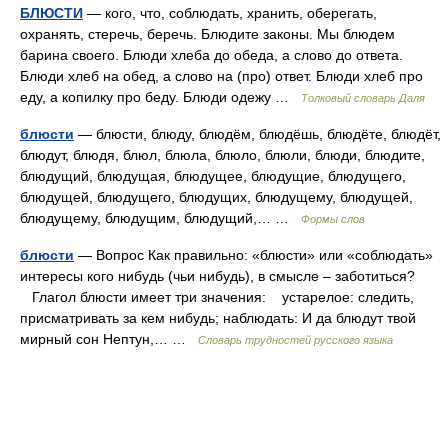
БЛЮСТИ
— кого, что, соблюдать, хранить, оберегать,
охранять, стеречь, беречь. Блюдите законы. Мы блюдем
барина своего. Блюди хлеба до обеда, а слово до ответа.
Блюди хлеб на обед, а слово на (про) ответ. Блюди хлеб про
еду, а копилку про беду. Блюди одежу …
Толковый словарь Даля
блюсти
— блюсти, блюду, блюдём, блюдёшь, блюдёте, блюдёт,
блюдут, блюдя, блюл, блюла, блюло, блюли, блюди, блюдите,
блюдущий, блюдущая, блюдущее, блюдущие, блюдущего,
блюдущей, блюдущего, блюдущих, блюдущему, блюдущей,
блюдущему, блюдущим, блюдущий,… …
Формы слов
блюсти
— Вопрос Как правильно: «блюсти» или «соблюдать»
интересы кого нибудь (чьи нибудь), в смысле – заботиться?
Глагол блюсти имеет три значения: устарелое: следить,
присматривать за кем нибудь; наблюдать: И да блюдут твой
мирный сон Нептун,… …
Словарь трудностей русского языка