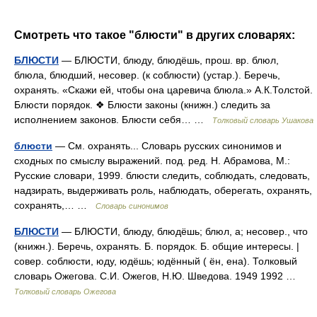
Смотреть что такое "блюсти" в других словарях:
БЛЮСТИ
— БЛЮСТИ, блюду, блюдёшь, прош. вр. блюл,
блюла, блюдший, несовер. (к соблюсти) (устар.). Беречь,
охранять. «Скажи ей, чтобы она царевича блюла.» А.К.Толстой.
Блюсти порядок. ❖ Блюсти законы (книжн.) следить за
исполнением законов. Блюсти себя… …
Толковый словарь Ушакова
блюсти
— См. охранять... Словарь русских синонимов и
сходных по смыслу выражений. под. ред. Н. Абрамова, М.:
Русские словари, 1999. блюсти следить, соблюдать, следовать,
надзирать, выдерживать роль, наблюдать, оберегать, охранять,
сохранять,… …
Словарь синонимов
БЛЮСТИ
— БЛЮСТИ, блюду, блюдёшь; блюл, а; несовер., что
(книжн.). Беречь, охранять. Б. порядок. Б. общие интересы. |
совер. соблюсти, юду, юдёшь; юдённый ( ён, ена). Толковый
словарь Ожегова. С.И. Ожегов, Н.Ю. Шведова. 1949 1992 …
Толковый словарь Ожегова