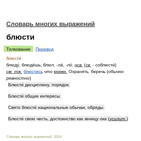
Словарь многих выражений
блюсти
Толкование
Перевод
блюсти
блюду́, блюдёшь; блюл, -ла́, -ло́;
нсв.
(
св.
- соблюсти́)
см. тж.
блюстись
что
книжн.
Охранять, беречь
(
обычно
ревностно
)
Блюсти́ дисциплину, порядок.
Блюсти́ общие интересы.
Свято блюсти́ национальные обычаи, обряды.
Блюсти́ свою честь, достоинство как зеницу ока
(
усилит.
)
Словарь многих выражений
.
2014
.