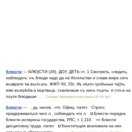
блюсти
— БЛЮ|СТИ (28), ДОУ, ДЕТЬ гл. 1.Смотреть, следить,
наблюдать: нъ блюди чадо да не богатьство и слава мира сего
възврати тѩ въсп˫ать. ЖФП XII, 33г; бѣ нѣкто гробьныи та||ть.
иже възгрѣба˫а мьртвьца. съвлачаше съ нихъ пърты. и сто˫а на
поути блюдѩше …
Словарь древнерусского языка (XI-XIV вв.)
блюсти
— , ду, несов., что. Офиц. патет. Строго
придерживаться чего л., соблюдать что л. ◘ Блюсти порядок.
Блюсти интересы государства, РЛС, т. 1,110. == Блюсти
дисциплину труда. патет. ◘ Конституция возложила на них