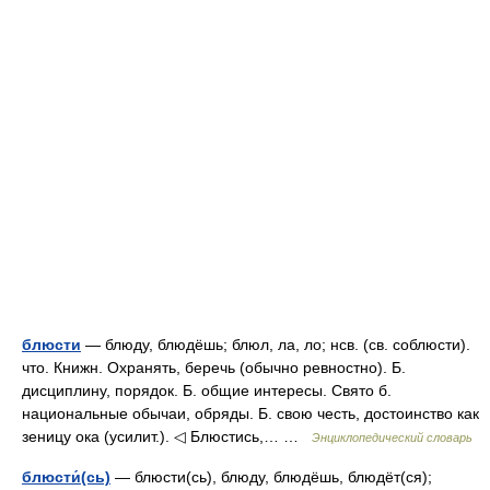
блюсти
— блюду, блюдёшь; блюл, ла, ло; нсв. (св. соблюсти).
что. Книжн. Охранять, беречь (обычно ревностно). Б.
дисциплину, порядок. Б. общие интересы. Свято б.
национальные обычаи, обряды. Б. свою честь, достоинство как
зеницу ока (усилит.). ◁ Блюстись,… …
Энциклопедический словарь
блюсти́(сь)
— блюсти(сь), блюду, блюдёшь, блюдёт(ся);