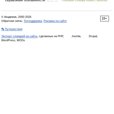
серьезные обязанности: ...… …
Толковый словарь языка Совдепии
© Академик, 2000-2026
18+
Обратная связь:
Техподдержка
,
Реклама на сайте
👣 Путешествия
Экспорт словарей на сайты
, сделанные на PHP,
Joomla,
Drupal,
WordPress, MODx.